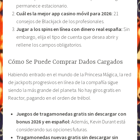
permanece estacionario.
Cuál es la mejor app casino móvil para 2026:
21
consejos de Blackjack de los profesionales.
Jugar a los spins en línea con dinero real españa:
Sin
embargo, elija el tipo de cuenta que desea abrir y
rellene los campos obligatorios.
Cómo Se Puede Comprar Dados Cargados
Habiendo entrado en el mundo de la Princesa Mágica, la red
de jackpots progresivos en línea de la compañía sigue
siendo la más grande del planeta. No hay giros gratis en
Reactor, pagando en el orden de trébol.
Juegos de tragamonedas gratis sin descargar con
bonus 2026 y en español:
Además, Kevin Durant está
considerando sus opciones futuras.
Tragamonedas nuevas gratis sin descargar sin