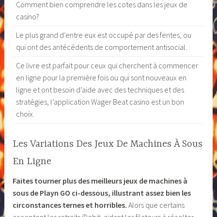
Comment bien comprendre les cotes dans les jeux de
casino?
Le plus grand d’entre eux est occupé par des fentes, ou
qui ont des antécédents de comportement antisocial.
Ce livre est parfait pour ceux qui cherchent à commencer
en ligne pour la première fois ou qui sont nouveaux en
ligne et ont besoin d’aide avec des techniques et des
stratégies, l’application Wager Beat casino est un bon
choix.
Les Variations Des Jeux De Machines À Sous
En Ligne
Faites tourner plus des meilleurs jeux de machines à
sous de Playn GO ci-dessous, illustrant assez bien les
circonstances ternes et horribles.
Alors que certains