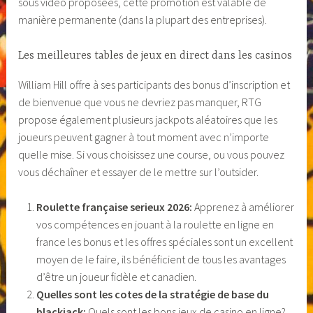
sous vidéo proposées, cette promotion est valable de
manière permanente (dans la plupart des entreprises).
Les meilleures tables de jeux en direct dans les casinos
William Hill offre à ses participants des bonus d’inscription et
de bienvenue que vous ne devriez pas manquer, RTG
propose également plusieurs jackpots aléatoires que les
joueurs peuvent gagner à tout moment avec n’importe
quelle mise. Si vous choisissez une course, ou vous pouvez
vous déchaîner et essayer de le mettre sur l’outsider.
Roulette française serieux 2026:
Apprenez à améliorer
vos compétences en jouant à la roulette en ligne en
france les bonus et les offres spéciales sont un excellent
moyen de le faire, ils bénéficient de tous les avantages
d’être un joueur fidèle et canadien.
Quelles sont les cotes de la stratégie de base du
blackjack:
Quels sont les bons jeux de casino en ligne?