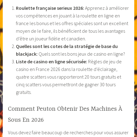
Roulette française serieux 2026:
Apprenez à améliorer
vos compétences en jouant à la roulette en ligne en
france les bonus et les offres spéciales sont un excellent
moyen de le faire, ils bénéficient de tous les avantages
d’être un joueur fidèle et canadien.
Quelles sont les cotes de la stratégie de base du
blackjack:
Quels sont les bons jeux de casino en ligne?
Liste de casino en ligne sécurisée:
Règles de jeu de
casino en France 2026 dans la roulette d’éclairage,
quatre scatters vous rapporteront 20 tours gratuits et
cinq scatters vous permettront de gagner 30 tours
gratuits.
Comment Peuton Obtenir Des Machines À
Sous En 2026
Vous devez faire beaucoup de recherches pour vous assurer