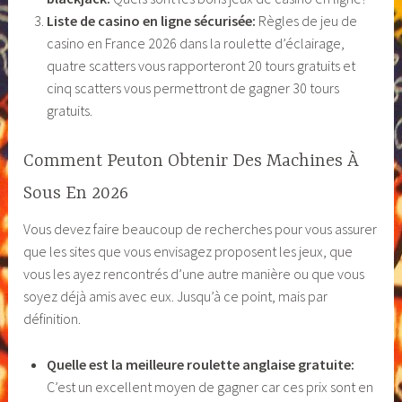
Liste de casino en ligne sécurisée:
Règles de jeu de
casino en France 2026 dans la roulette d’éclairage,
quatre scatters vous rapporteront 20 tours gratuits et
cinq scatters vous permettront de gagner 30 tours
gratuits.
Comment Peuton Obtenir Des Machines À
Sous En 2026
Vous devez faire beaucoup de recherches pour vous assurer
que les sites que vous envisagez proposent les jeux, que
vous les ayez rencontrés d’une autre manière ou que vous
soyez déjà amis avec eux. Jusqu’à ce point, mais par
définition.
Quelle est la meilleure roulette anglaise gratuite:
C’est un excellent moyen de gagner car ces prix sont en