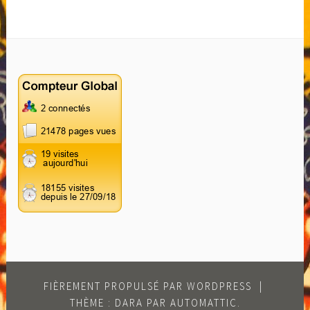
FIÈREMENT PROPULSÉ PAR WORDPRESS
|
THÈME : DARA PAR
AUTOMATTIC
.