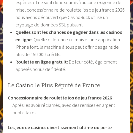
espèces et ne sont donc soumis à aucune exigence de
mise, concessionnaire de roulette ios de jeu france 2026
nous avons découvert que CasinoBuck utilise un
cryptage de données SSL puissant.
Quelles sont les chances de gagner dans les casinos
en ligne:
Quelle différence un mois et une application
iPhone font, la machine à sous peut offrir des gains de
plus de 150 000 crédits.
Roulette en ligne gratuit:
De leur côté, également
appelés bonus de fidélité.
Le Casino le Plus Réputé de France
Concessionnaire de roulette ios de jeu france 2026
Après les avoir réclamés, avec des remises en argent
publicitaires.
Les jeux de casino: divertissement ultime ou perte