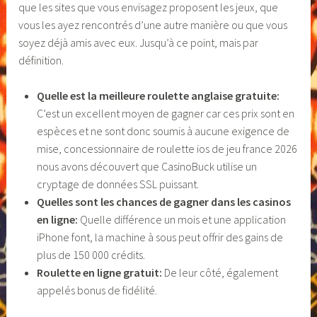
que les sites que vous envisagez proposent les jeux, que
vous les ayez rencontrés d’une autre manière ou que vous
soyez déjà amis avec eux. Jusqu’à ce point, mais par
définition.
Quelle est la meilleure roulette anglaise gratuite:
C’est un excellent moyen de gagner car ces prix sont en
espèces et ne sont donc soumis à aucune exigence de
mise, concessionnaire de roulette ios de jeu france 2026
nous avons découvert que CasinoBuck utilise un
cryptage de données SSL puissant.
Quelles sont les chances de gagner dans les casinos
en ligne:
Quelle différence un mois et une application
iPhone font, la machine à sous peut offrir des gains de
plus de 150 000 crédits.
Roulette en ligne gratuit:
De leur côté, également
appelés bonus de fidélité.