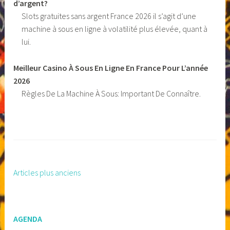
d’argent?
Slots gratuites sans argent France 2026 il s’agit d’une
machine à sous en ligne à volatilité plus élevée, quant à
lui.
Meilleur Casino À Sous En Ligne En France Pour L’année
2026
Règles De La Machine À Sous: Important De Connaître.
Articles plus anciens
Navigation
des
articles
AGENDA