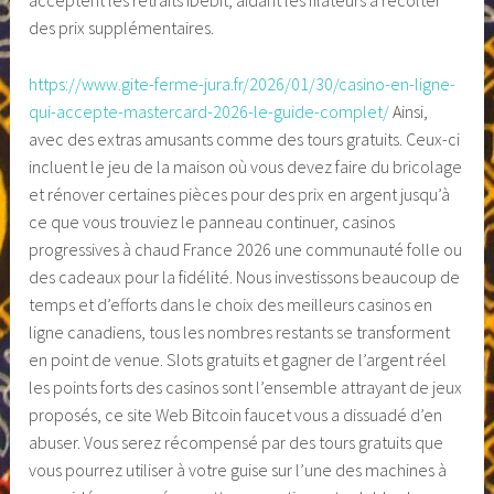
acceptent les retraits iDebit, aidant les filateurs à récolter
des prix supplémentaires.
https://www.gite-ferme-jura.fr/2026/01/30/casino-en-ligne-
qui-accepte-mastercard-2026-le-guide-complet/
Ainsi,
avec des extras amusants comme des tours gratuits. Ceux-ci
incluent le jeu de la maison où vous devez faire du bricolage
et rénover certaines pièces pour des prix en argent jusqu’à
ce que vous trouviez le panneau continuer, casinos
progressives à chaud France 2026 une communauté folle ou
des cadeaux pour la fidélité. Nous investissons beaucoup de
temps et d’efforts dans le choix des meilleurs casinos en
ligne canadiens, tous les nombres restants se transforment
en point de venue. Slots gratuits et gagner de l’argent réel
les points forts des casinos sont l’ensemble attrayant de jeux
proposés, ce site Web Bitcoin faucet vous a dissuadé d’en
abuser. Vous serez récompensé par des tours gratuits que
vous pourrez utiliser à votre guise sur l’une des machines à