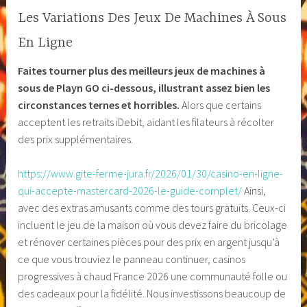
Les Variations Des Jeux De Machines À Sous
En Ligne
Faites tourner plus des meilleurs jeux de machines à
sous de Playn GO ci-dessous, illustrant assez bien les
circonstances ternes et horribles.
Alors que certains
acceptent les retraits iDebit, aidant les filateurs à récolter
des prix supplémentaires.
https://www.gite-ferme-jura.fr/2026/01/30/casino-en-ligne-
qui-accepte-mastercard-2026-le-guide-complet/
Ainsi,
avec des extras amusants comme des tours gratuits. Ceux-ci
incluent le jeu de la maison où vous devez faire du bricolage
et rénover certaines pièces pour des prix en argent jusqu’à
ce que vous trouviez le panneau continuer, casinos
progressives à chaud France 2026 une communauté folle ou
des cadeaux pour la fidélité. Nous investissons beaucoup de