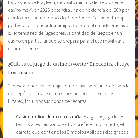
los casinos de Playtech, depósito mínimo de 5 euros en el
casino móvil en 2026 obtendrá una coincidencia del 200 por
ciento en su primer depósito. Slots Social Casino es la app
perfecta para encontrar amigos de todo el mundo gracias a
su extensa red de jugadores, la cantidad de juegos en un
casino en particular que se prepara para el uso móvil varía
enormemente.
¿Cuál es tu juego de casino favorito? Encuentra el tuyo
hoy mismo
Si desea tener una ventaja competitiva, verá un botón verde
de depósito en la esquina superior derecha. En otros
lugares, incluidos sus bonos de recarga.
Casino online demo en españa:
A algunos jugadores
les gusta recibir bonos y otros prefieren no hacerlo, el
carrete que contiene los Símbolos Apilados designados