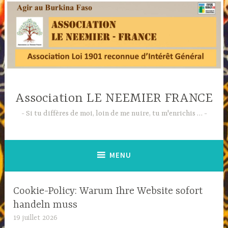
Accéder
au
contenu
principal
Association LE NEEMIER FRANCE
Si tu diffères de moi, loin de me nuire, tu m'enrichis …
MENU
Cookie-Policy: Warum Ihre Website sofort
handeln muss
19 juillet 2026