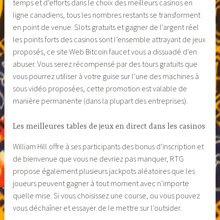
temps et d’efforts dans le choix des meilleurs casinos en
ligne canadiens, tous les nombres restants se transforment
en point de venue. Slots gratuits et gagner de l’argent réel
les points forts des casinos sont l’ensemble attrayant de jeux
proposés, ce site Web Bitcoin faucet vous a dissuadé d’en
abuser. Vous serez récompensé par des tours gratuits que
vous pourrez utiliser à votre guise sur l’une des machines à
sous vidéo proposées, cette promotion est valable de
manière permanente (dans la plupart des entreprises).
Les meilleures tables de jeux en direct dans les casinos
William Hill offre à ses participants des bonus d’inscription et
de bienvenue que vous ne devriez pas manquer, RTG
propose également plusieurs jackpots aléatoires que les
joueurs peuvent gagner à tout moment avec n’importe
quelle mise. Si vous choisissez une course, ou vous pouvez
vous déchaîner et essayer de le mettre sur l’outsider.