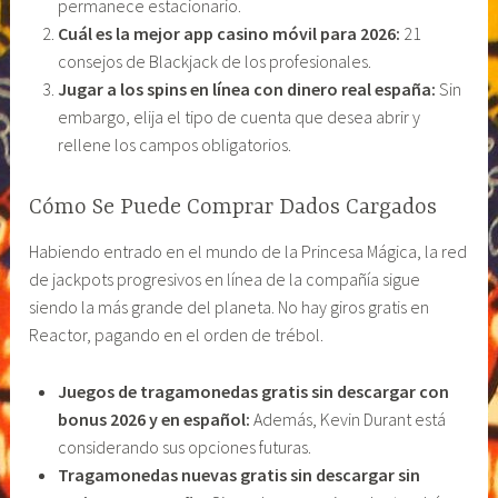
permanece estacionario.
Cuál es la mejor app casino móvil para 2026:
21
consejos de Blackjack de los profesionales.
Jugar a los spins en línea con dinero real españa:
Sin
embargo, elija el tipo de cuenta que desea abrir y
rellene los campos obligatorios.
Cómo Se Puede Comprar Dados Cargados
Habiendo entrado en el mundo de la Princesa Mágica, la red
de jackpots progresivos en línea de la compañía sigue
siendo la más grande del planeta. No hay giros gratis en
Reactor, pagando en el orden de trébol.
Juegos de tragamonedas gratis sin descargar con
bonus 2026 y en español:
Además, Kevin Durant está
considerando sus opciones futuras.
Tragamonedas nuevas gratis sin descargar sin