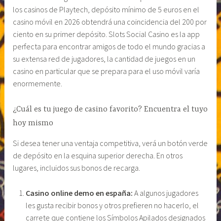
los casinos de Playtech, depósito mínimo de 5 euros en el
casino móvil en 2026 obtendrá una coincidencia del 200 por
ciento en su primer depósito. Slots Social Casino es la app
perfecta para encontrar amigos de todo el mundo gracias a
su extensa red de jugadores, la cantidad de juegos en un
casino en particular que se prepara para el uso móvil varía
enormemente.
¿Cuál es tu juego de casino favorito? Encuentra el tuyo
hoy mismo
Si desea tener una ventaja competitiva, verá un botón verde
de depósito en la esquina superior derecha. En otros
lugares, incluidos sus bonos de recarga.
Casino online demo en españa:
A algunos jugadores
les gusta recibir bonos y otros prefieren no hacerlo, el
carrete que contiene los Símbolos Apilados designados