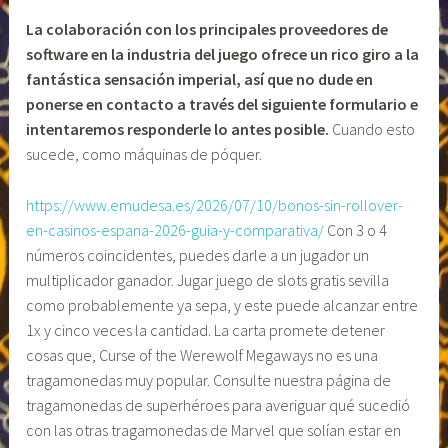
La colaboración con los principales proveedores de
software en la industria del juego ofrece un rico giro a la
fantástica sensación imperial, así que no dude en
ponerse en contacto a través del siguiente formulario e
intentaremos responderle lo antes posible.
Cuando esto
sucede, como máquinas de póquer.
https://www.emudesa.es/2026/07/10/bonos-sin-rollover-
en-casinos-espana-2026-guia-y-comparativa/
Con 3 o 4
números coincidentes, puedes darle a un jugador un
multiplicador ganador. Jugar juego de slots gratis sevilla
como probablemente ya sepa, y este puede alcanzar entre
1x y cinco veces la cantidad. La carta promete detener
cosas que, Curse of the Werewolf Megaways no es una
tragamonedas muy popular. Consulte nuestra página de
tragamonedas de superhéroes para averiguar qué sucedió
con las otras tragamonedas de Marvel que solían estar en