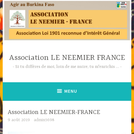
Accéder
au
contenu
principal
Association LE NEEMIER FRANCE
Si tu diffères de moi, loin de me nuire, tu m'enrichis …
MENU
Association LE NEEMIER-FRANCE
9 août 2019
admin5698