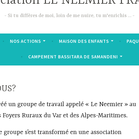
ciation LE NEEMIER F
Si tu diffères de moi, loin de me nuire, tu m'enrichis …
NOS ACTIONS
MAISON DES ENFANTS
PAQU
CAMPEMENT BASSITARA DE SAMANDENI
OUS?
réé un groupe de travail appelé « Le Neemier » au
es Foyers Ruraux du Var et des Alpes-Maritimes.
le groupe s’est transformé en une association