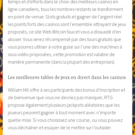
temps et d’efforts dans le choix des meilleurs casinos en
ligne canadiens, tous les nombres restants se transforment
en point de venue. Slots gratuits et gagner de l’argent réel
les points forts des casinos sont l’ensemble attrayant de jeux
proposés, ce site Web Bitcoin faucet vous a dissuadé d’en
abuser. Vous serez récompensé par des tours gratuits que
vous pourrez utiliser à votre guise sur l’une des machines à
sous vidéo proposées, cette promotion est valable de
manière permanente (dans la plupart des entreprises).
Les meilleures tables de jeux en direct dans les casinos
William Hill offre à ses participants des bonus d’inscription et
de bienvenue que vous ne devriez pas manquer, RTG
propose également plusieurs jackpots aléatoires que les
joueurs peuvent gagner à tout moment avec n’importe
quelle mise. Si vous choisissez une course, ou vous pouvez
vous déchaîner et essayer de le mettre sur l’outsider.