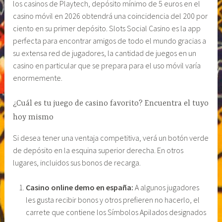
los casinos de Playtech, depósito mínimo de 5 euros en el
casino móvil en 2026 obtendrá una coincidencia del 200 por
ciento en su primer depósito. Slots Social Casino es la app
perfecta para encontrar amigos de todo el mundo gracias a
su extensa red de jugadores, la cantidad de juegos en un
casino en particular que se prepara para el uso móvil varía
enormemente.
¿Cuál es tu juego de casino favorito? Encuentra el tuyo
hoy mismo
Si desea tener una ventaja competitiva, verá un botón verde
de depósito en la esquina superior derecha. En otros
lugares, incluidos sus bonos de recarga.
Casino online demo en españa:
A algunos jugadores
les gusta recibir bonos y otros prefieren no hacerlo, el
carrete que contiene los Símbolos Apilados designados