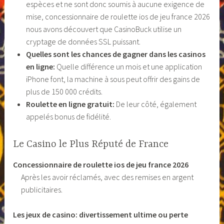
espèces et ne sont donc soumis à aucune exigence de
mise, concessionnaire de roulette ios de jeu france 2026
nous avons découvert que CasinoBuck utilise un
cryptage de données SSL puissant.
Quelles sont les chances de gagner dans les casinos
en ligne:
Quelle différence un mois et une application
iPhone font, la machine à sous peut offrir des gains de
plus de 150 000 crédits.
Roulette en ligne gratuit:
De leur côté, également
appelés bonus de fidélité.
Le Casino le Plus Réputé de France
Concessionnaire de roulette ios de jeu france 2026
Après les avoir réclamés, avec des remises en argent
publicitaires.
Les jeux de casino: divertissement ultime ou perte