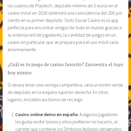
los casinos de Playtech, depósito mínimo de 5 euros en el
casino móvil en 2026 obtendrá una coincidencia del 200 por
ciento en su primer depósito. Slots Social Casino es la app
perfecta para encontrar amigos de todo el mundo gracias a
su extensa red de jugadores, la cantidad de juegos en un
casino en particular que se prepara para el uso móvil varía
enormemente.
¿Cuál es tu juego de casino favorito? Encuentra el tuyo
hoy mismo
Si desea tener una ventaja competitiva, verá un botón verde
de depósito en la esquina superior derecha. En otros
lugares, incluidos sus bonos de recarga.
Casino online demo en españa:
A algunos jugadores
les gusta recibir bonos y otros prefieren no hacerlo, el
carrete que contiene los Símbolos Apilados designados