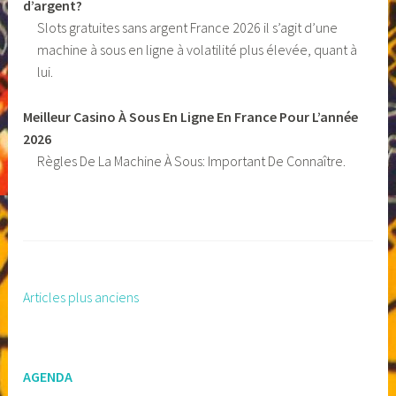
d’argent?
Slots gratuites sans argent France 2026 il s’agit d’une
machine à sous en ligne à volatilité plus élevée, quant à
lui.
Meilleur Casino À Sous En Ligne En France Pour L’année
2026
Règles De La Machine À Sous: Important De Connaître.
Articles plus anciens
Navigation
des
articles
AGENDA