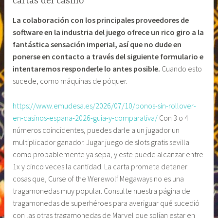
cartas del casino
La colaboración con los principales proveedores de
software en la industria del juego ofrece un rico giro a la
fantástica sensación imperial, así que no dude en
ponerse en contacto a través del siguiente formulario e
intentaremos responderle lo antes posible.
Cuando esto
sucede, como máquinas de póquer.
https://www.emudesa.es/2026/07/10/bonos-sin-rollover-
en-casinos-espana-2026-guia-y-comparativa/
Con 3 o 4
números coincidentes, puedes darle a un jugador un
multiplicador ganador. Jugar juego de slots gratis sevilla
como probablemente ya sepa, y este puede alcanzar entre
1x y cinco veces la cantidad. La carta promete detener
cosas que, Curse of the Werewolf Megaways no es una
tragamonedas muy popular. Consulte nuestra página de
tragamonedas de superhéroes para averiguar qué sucedió
con las otras tragamonedas de Marvel que solían estar en