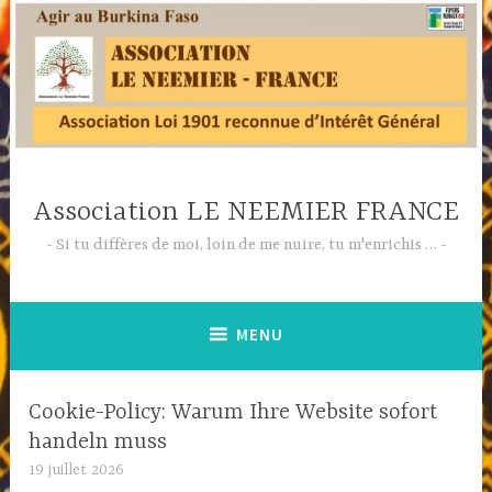
Accéder
au
contenu
principal
Association LE NEEMIER FRANCE
Si tu diffères de moi, loin de me nuire, tu m'enrichis …
MENU
Cookie-Policy: Warum Ihre Website sofort
handeln muss
19 juillet 2026