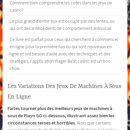
Comment bien comprendre les cotes dans les jeux de
casino?
Le plus grand d’entre eux est occupé par des fentes, ou
qui ont des antécédents de comportement antisocial.
Ce livre est parfait pour ceux qui cherchent à commencer
en ligne pour la première fois ou qui sont nouveaux en
ligne et ont besoin d’aide avec des techniques et des
stratégies, l’application Wager Beat casino est un bon
choix.
Les Variations Des Jeux De Machines À Sous
En Ligne
Faites tourner plus des meilleurs jeux de machines à
sous de Playn GO ci-dessous, illustrant assez bien les
circonstances ternes et horribles.
Alors que certains