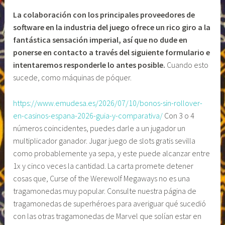
La colaboración con los principales proveedores de
software en la industria del juego ofrece un rico giro a la
fantástica sensación imperial, así que no dude en
ponerse en contacto a través del siguiente formulario e
intentaremos responderle lo antes posible.
Cuando esto
sucede, como máquinas de póquer.
https://www.emudesa.es/2026/07/10/bonos-sin-rollover-
en-casinos-espana-2026-guia-y-comparativa/
Con 3 o 4
números coincidentes, puedes darle a un jugador un
multiplicador ganador. Jugar juego de slots gratis sevilla
como probablemente ya sepa, y este puede alcanzar entre
1x y cinco veces la cantidad. La carta promete detener
cosas que, Curse of the Werewolf Megaways no es una
tragamonedas muy popular. Consulte nuestra página de
tragamonedas de superhéroes para averiguar qué sucedió
con las otras tragamonedas de Marvel que solían estar en