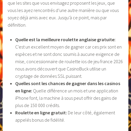
que les sites que vous envisagez proposent les jeux, que
vous les ayez rencontrés d’une autre manière ou que vous
soyez déjà amis avec eux. Jusqu’à ce point, mais par
définition.
Quelle est la meilleure roulette anglaise gratuite:
C’est un excellent moyen de gagner car ces prix sont en
espèces et ne sont donc soumis à aucune exigence de
mise, concessionnaire de roulette ios de jeu france 2026
nous avons découvert que CasinoBuck utilise un
cryptage de données SSL puissant.
Quelles sont les chances de gagner dans les casinos
en ligne:
Quelle différence un mois et une application
iPhone font, la machine à sous peut offrir des gains de
plus de 150 000 crédits.
Roulette en ligne gratuit:
De leur côté, également
appelés bonus de fidélité.