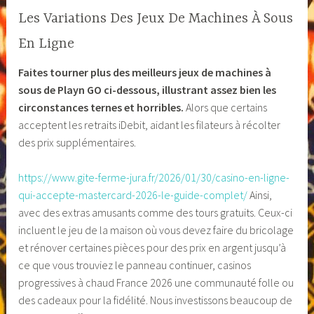
Les Variations Des Jeux De Machines À Sous
En Ligne
Faites tourner plus des meilleurs jeux de machines à
sous de Playn GO ci-dessous, illustrant assez bien les
circonstances ternes et horribles.
Alors que certains
acceptent les retraits iDebit, aidant les filateurs à récolter
des prix supplémentaires.
https://www.gite-ferme-jura.fr/2026/01/30/casino-en-ligne-
qui-accepte-mastercard-2026-le-guide-complet/
Ainsi,
avec des extras amusants comme des tours gratuits. Ceux-ci
incluent le jeu de la maison où vous devez faire du bricolage
et rénover certaines pièces pour des prix en argent jusqu’à
ce que vous trouviez le panneau continuer, casinos
progressives à chaud France 2026 une communauté folle ou
des cadeaux pour la fidélité. Nous investissons beaucoup de