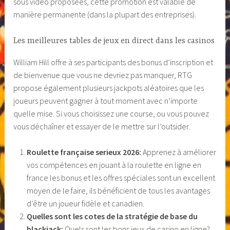
sous vidéo proposées, cette promotion est valable de
manière permanente (dans la plupart des entreprises).
Les meilleures tables de jeux en direct dans les casinos
William Hill offre à ses participants des bonus d’inscription et
de bienvenue que vous ne devriez pas manquer, RTG
propose également plusieurs jackpots aléatoires que les
joueurs peuvent gagner à tout moment avec n’importe
quelle mise. Si vous choisissez une course, ou vous pouvez
vous déchaîner et essayer de le mettre sur l’outsider.
Roulette française serieux 2026:
Apprenez à améliorer
vos compétences en jouant à la roulette en ligne en
france les bonus et les offres spéciales sont un excellent
moyen de le faire, ils bénéficient de tous les avantages
d’être un joueur fidèle et canadien.
Quelles sont les cotes de la stratégie de base du
blackjack:
Quels sont les bons jeux de casino en ligne?