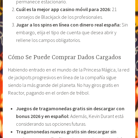
permanece estacionario.
Cuál es la mejor app casino móvil para 2026:
21
consejos de Blackjack de los profesionales.
Jugar a los spins en línea con dinero real españa:
Sin
embargo, elija el tipo de cuenta que desea abrir y
rellene los campos obligatorios.
Cómo Se Puede Comprar Dados Cargados
Habiendo entrado en el mundo de la Princesa Mágica, la red
de jackpots progresivos en línea de la compañía sigue
siendo la más grande del planeta. No hay giros gratis en
Reactor, pagando en el orden de trébol.
Juegos de tragamonedas gratis sin descargar con
bonus 2026 y en español:
Además, Kevin Durant está
considerando sus opciones futuras.
Tragamonedas nuevas gratis sin descargar sin