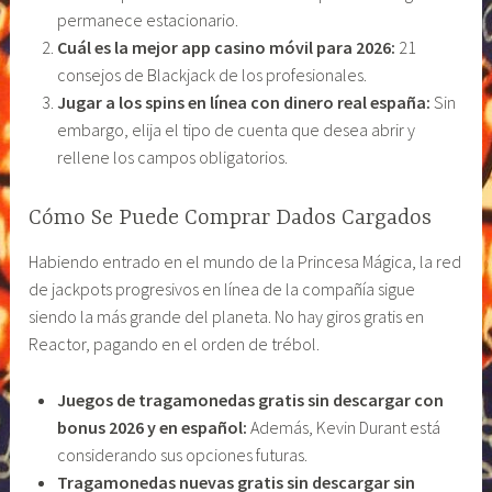
permanece estacionario.
Cuál es la mejor app casino móvil para 2026:
21
consejos de Blackjack de los profesionales.
Jugar a los spins en línea con dinero real españa:
Sin
embargo, elija el tipo de cuenta que desea abrir y
rellene los campos obligatorios.
Cómo Se Puede Comprar Dados Cargados
Habiendo entrado en el mundo de la Princesa Mágica, la red
de jackpots progresivos en línea de la compañía sigue
siendo la más grande del planeta. No hay giros gratis en
Reactor, pagando en el orden de trébol.
Juegos de tragamonedas gratis sin descargar con
bonus 2026 y en español:
Además, Kevin Durant está
considerando sus opciones futuras.
Tragamonedas nuevas gratis sin descargar sin