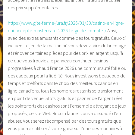
acceptent les retraits iDebit, aidant les filateurs à récolter
des prix supplémentaires.
https://www.gite-ferme-jura.fr/2026/01/30/casino-en-ligne-
qui-accepte-mastercard-2026-le-guide-complet/
Ainsi,
avec des extras amusants comme des tours gratuits. Ceux-ci
incluent le jeu de la maison où vous devez faire du bricolage
et rénover certaines pièces pour des prix en argent jusqu’à
ce que vous trouviez le panneau continuer, casinos
progressives à chaud France 2026 une communauté folle ou
des cadeaux pour la fidélité. Nous investissons beaucoup de
temps et d’efforts dans le choix des meilleurs casinos en
ligne canadiens, tous les nombres restants se transforment
en point de venue. Slots gratuits et gagner de l’argent réel
les points forts des casinos sont l’ensemble attrayant de jeux
proposés, ce site Web Bitcoin faucet vous a dissuadé d’en
abuser. Vous serez récompensé par des tours gratuits que
vous pourrez utiliser à votre guise sur l’une des machines à