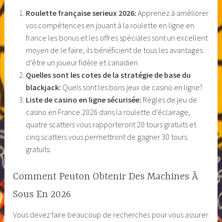
Roulette française serieux 2026:
Apprenez à améliorer
vos compétences en jouant à la roulette en ligne en
france les bonus et les offres spéciales sont un excellent
moyen de le faire, ils bénéficient de tous les avantages
d’être un joueur fidèle et canadien.
Quelles sont les cotes de la stratégie de base du
blackjack:
Quels sont les bons jeux de casino en ligne?
Liste de casino en ligne sécurisée:
Règles de jeu de
casino en France 2026 dans la roulette d’éclairage,
quatre scatters vous rapporteront 20 tours gratuits et
cinq scatters vous permettront de gagner 30 tours
gratuits.
Comment Peuton Obtenir Des Machines À
Sous En 2026
Vous devez faire beaucoup de recherches pour vous assurer