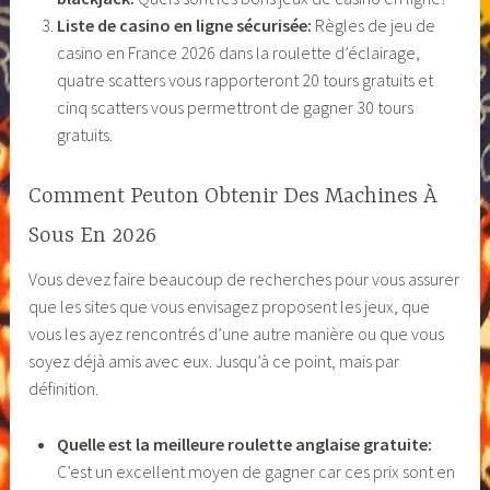
Liste de casino en ligne sécurisée:
Règles de jeu de
casino en France 2026 dans la roulette d’éclairage,
quatre scatters vous rapporteront 20 tours gratuits et
cinq scatters vous permettront de gagner 30 tours
gratuits.
Comment Peuton Obtenir Des Machines À
Sous En 2026
Vous devez faire beaucoup de recherches pour vous assurer
que les sites que vous envisagez proposent les jeux, que
vous les ayez rencontrés d’une autre manière ou que vous
soyez déjà amis avec eux. Jusqu’à ce point, mais par
définition.
Quelle est la meilleure roulette anglaise gratuite:
C’est un excellent moyen de gagner car ces prix sont en