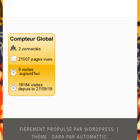
FIÈREMENT PROPULSÉ PAR WORDPRESS
|
THÈME : DARA PAR
AUTOMATTIC
.